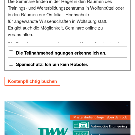
Die Seminare finden in der Regel in den Räumen des
Trainings- und Weiterbildungszentrums in Wolfenbüttel oder
in den Räumen der Ostfalia - Hochschule
für angewandte Wissenschaften in Wolfsburg statt.
Es gibt auch die Möglichkeit, Seminare online zu
veranstalten.
Die TeilnehmerInnen werden rechtzeitig vor Seminarbeginn
über seminarrelevante Details, wie z.B. die Unterrichtszeiten
Die Teilnahmebedingungen erkenne ich an.
und den Seminarort per EMail informiert.
Spamschutz: Ich bin kein Roboter.
Bitte stellen Sie sicher, dass das TWW Sie per EMail
erreichen kann:
Mit der richtigen E-Mail-Adresse anmelden
Regelmäßiges Abrufen der Mails
Kosten und Widerrufsbelehrung
Sie bekommen vor der Veranstaltung eine Rechnung
zugeschickt und müssen die Gebühr vorher überweisen.
Sie haben das Recht, binnen vierzehn Tagen ohne Angabe
von Gründen diesen Vertrag zu widerrufen. Die Widerrufsfrist